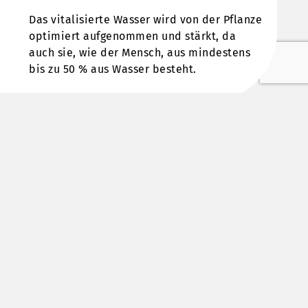
Das vitalisierte Wasser wird von der Pflanze
optimiert aufgenommen und stärkt, da
auch sie, wie der Mensch, aus mindestens
bis zu 50 % aus Wasser besteht.
DIE AQUAKAT PRODUKTSERIE
unser versprechen
Die AquaKat Produktserie wird zur
Vitalisierung und Strukturierung von Trink-
und Brauchwasser eingesetzt. Er bringt die